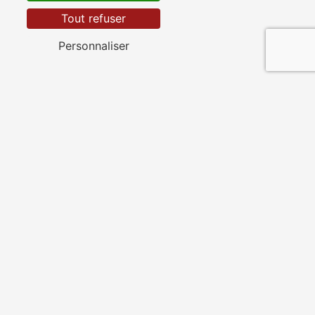
Saintes
Tout refuser
Personnaliser
Les Gonds
Pont-l'Abbé-d'Arnoult