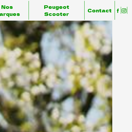
Nos
Peugeot
Contact
arques
Scooter