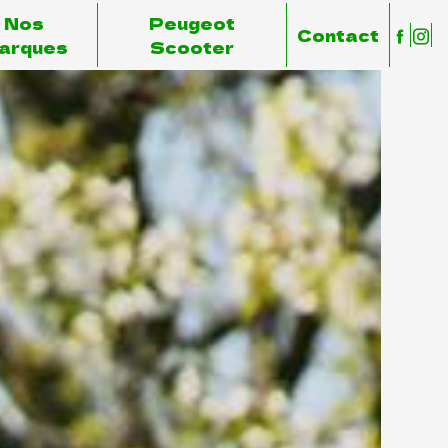
Nos
Peugeot
Contact
arques
Scooter